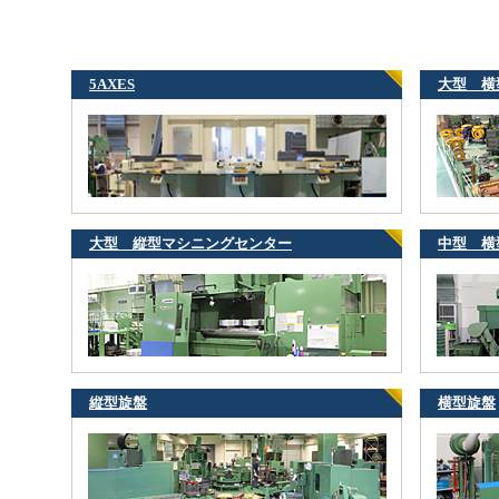
5AXES
大型 横
大型 縦型マシニングセンター
中型 横
縦型旋盤
横型旋盤