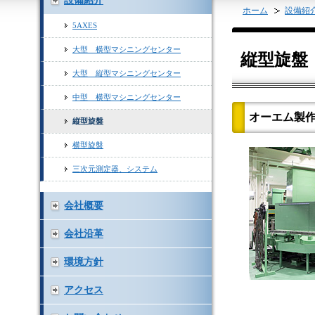
設備紹介
ホーム
設備紹
5AXES
大型 横型マシニングセンター
縦型旋盤
大型 縦型マシニングセンター
中型 横型マシニングセンター
オーエム製作所
縦型旋盤
横型旋盤
三次元測定器、システム
会社概要
会社沿革
環境方針
アクセス