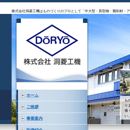
株式会社洞菱工機はものづくりのプロとして「中大型・異型物・難削材・ア
ホーム
も
り
ご挨拶
価
い
事業案内